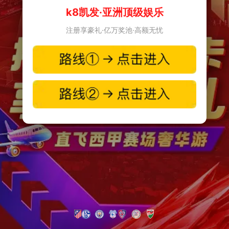
k8凯发·亚洲顶级娱乐
注册享豪礼·亿万奖池·高额无忧